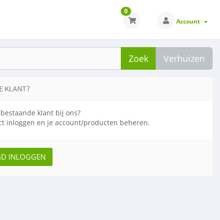
0
Account
Zoek
Verhuizen
E KLANT?
 bestaande klant bij ons?
ect inloggen en je account/producten beheren.
GD INLOGGEN