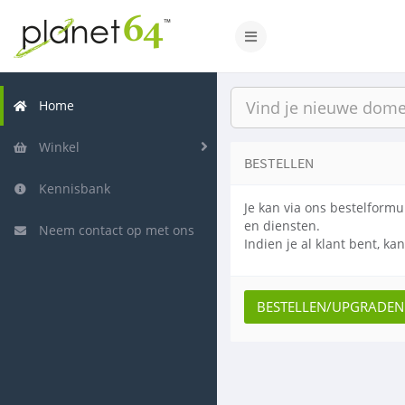
Navigatie in-/uitschakelen
Home
Winkel
BESTELLEN
Kennisbank
Je kan via ons bestelformu
en diensten.
Neem contact op met ons
Indien je al klant bent, ka
BESTELLEN/UPGRADEN